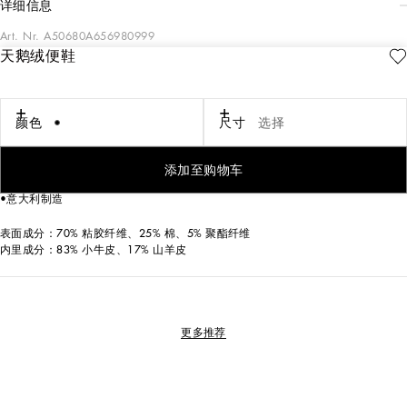
详细信息
Art. Nr.
A50680A656980999
天鹅绒便鞋
Vivaldi 系列天鹅绒便鞋，优雅隽永之作，点缀罗缎饰边与整体 Dolce&Gabbana
徽标。
DG 徽标天鹅绒便鞋：
颜色
尺寸
选择
•黑色，点缀激光 DG 徽标
•标签山羊皮鞋垫
•徽标鞍皮鞋底
添加至购物车
•搭配徽标防尘袋
•意大利制造
表面成分：70% 粘胶纤维、25% 棉、5% 聚酯纤维
内里成分：83% 小牛皮、17% 山羊皮
更多推荐