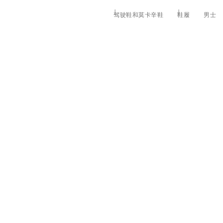
驾驶鞋和莫卡辛鞋
鞋履
男士