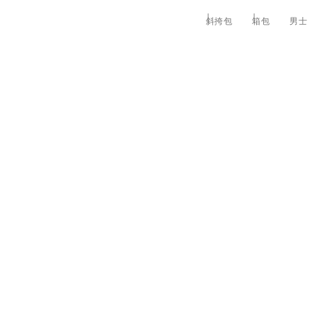
斜挎包
箱包
男士