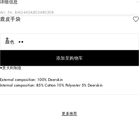
详细信息
Art. Nr.
BM2445A803480308
鹿皮手袋
Marlene 酒红色鹿皮肩背包，尽释内敛雅韵。男士衣橱常备配饰，当代奢华代表
作
鹿皮手袋：
颜色
•波尔多红色
•尺寸：高17 x 长18 x 宽7厘米
• 搭配徽标防尘袋
添加至购物车
•徽标礼盒包装
•意大利制造
External composition: 100% Deerskin
Internal composition: 85% Cotton 10% Polyester 5% Deerskin
更多推荐