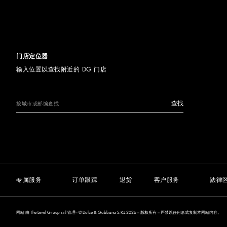
门店定位器
输入位置以查找附近的 DG 门店
查找
专属服务
订单跟踪
退货
客户服务
法律
网站 由 The Level Group s.r.l 管理– © Dolce & Gabbana S.R.L.2026 – 版权所有 – 严禁以任何形式复制本网站内容。