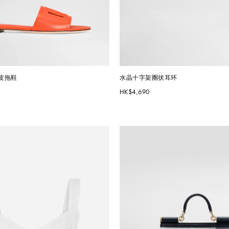
皮拖鞋
水晶十字架圈状耳环
HK$4,690