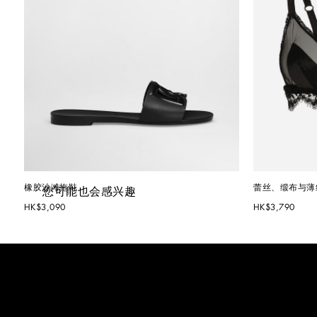
橡胶沙滩拖鞋
蕾丝、缎布与薄
您可能也会感兴趣
HK$3,090
HK$3,790