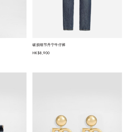
破损细节丹宁牛仔裤
HK$8,900