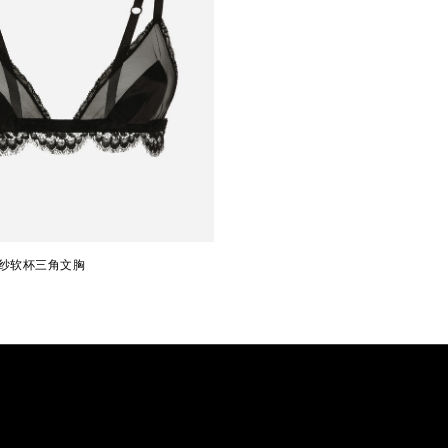
纱软杯三角文胸