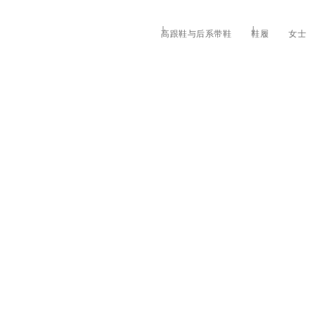
高跟鞋与后系带鞋
鞋履
女士