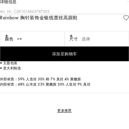
详细信息
Art. Nr.
CD0101AE63787505
Rainbow 胸针装饰金银线蕾丝高跟鞋
Rainbow 系列 Bellucci 高跟鞋，廓形经典隽永，甄选金银线蕾丝制成。柔美雅致
之作，标志性水晶胸针装饰与鞋面形成色彩呼应：
颜色
尺寸
选择
• 金银线蕾丝覆层网布鞋面
• 90 毫米鞋跟
• 标签层压山羊皮中底
添加至购物车
• 徽标鞍皮鞋底
• 主题包装
• 意大利制造
外部材质：59% 人造丝 30% 棉 7% 真丝 4% 聚酰胺
内部材质：48% 山羊皮 23% 聚酰胺 20% 人造丝 9% 真丝
更多推荐