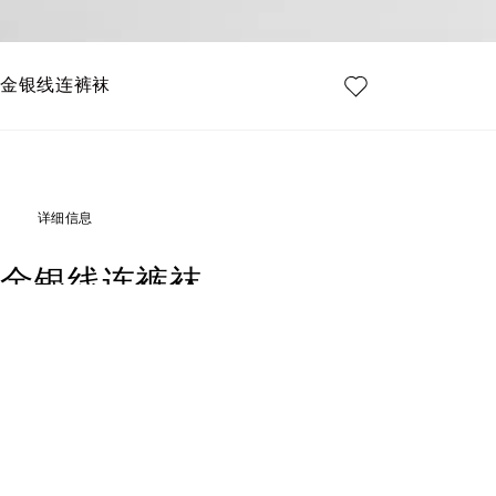
金银线连裤袜
详细信息
金银线连裤袜
Art. Nr.
O4A68TON02ZZM026
金色与黑色：Dolce&Gabbana 典范配色焕活 Holiday Package 
线平纹布、热贴水钻网布和亮片呈现闪耀质感，成就引人注目的吸睛造型。
金银线连裤袜：
•金色
•无加固上部