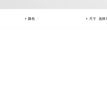
颜色
尺寸
选择
系列，玩转磁性吸引、隽永优雅和精致魅力。考究线条、华美细节生动表达佳节魔力。金银