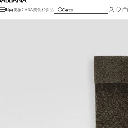
时尚
女士
配饰
袜子
时尚
美妆
CASA
美食和饮品
Cerca