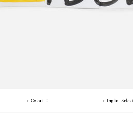
Colori
Taglia
Selez