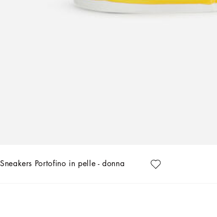
Sneakers Portofino in pelle - donna