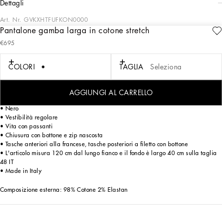
dettagli
Art. Nr.
GVKXHTFUFKON0000
Pantalone gamba larga in cotone stretch
La collezione “Stile” SS24 ci racconta e presenta in modo chiaro un concetto forte:
€695
lo stile unico e riconoscibile della Dolce&Gabbana. Una parola che è più di una
dichiarazione, è un concetto! I designers lavorano con le superfici, texture,
sovrapposizioni, sfumature di colore, ma anche sulla luminosità e la preziosità
COLORI
TAGLIA
Seleziona
dei materiali stessi, per una collezione “Stilosa”. Si torna all’origine con il
desiderio di riaffermare lo “Stile” i codici e il DNA iconico del Brand.
AGGIUNGI AL CARRELLO
Pantalone sartoriale gamba larga in cotone stretch:
• Nero
• Vestibilità regolare
• Vita con passanti
• Chiusura con bottone e zip nascosta
• Tasche anteriori alla francese, tasche posteriori a filetto con bottone
• L'articolo misura 120 cm dal lungo fianco e il fondo è largo 40 cm sulla taglia
48 IT
• Made in Italy
Composizione esterna: 98% Cotone 2% Elastan