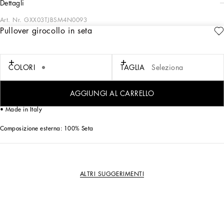
dettagli
Art. Nr.
GXX03TJBSM4N0093
Pullover girocollo in seta
Questo pullover in seta è un capo essenziale per il guardaroba maschile,
combinando eleganza e comfort con un design moderno e versatile.
Pullover girocollo in seta:
COLORI
TAGLIA
Seleziona
• Grigio
• Girocollo
• Maniche corte
AGGIUNGI AL CARRELLO
• Il modello è alto 185 cm e indossa la taglia 48 IT
• Made in Italy
Composizione esterna: 100% Seta
ALTRI SUGGERIMENTI