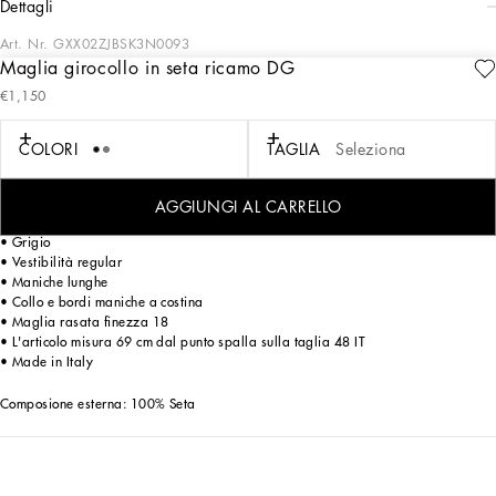
dettagli
Art. Nr.
GXX02ZJBSK3N0093
Maglia girocollo in seta ricamo DG
La Collezione Italian Holiday Uomo rivisita il fascino degli anni '50 con un tocco
€1,150
contemporaneo. Camicie bianche e completi raffinati si alternano a capi casual in
denim e T-shirt rétro con un accento futuristico. Le stampe giocose – scacchiere,
gatti, accendini d’epoca, mini bottiglie di profumo, set da cocktail e nastri blu
COLORI
TAGLIA
Seleziona
Mediterraneo – si combinano con il logo jacquard ispirato alla cravatteria,
conferendo un tocco contemporaneo all’iconografia delle vacanze italiane.
AGGIUNGI AL CARRELLO
Maglia girocollo in seta con ricamo DG:
• Grigio
• Vestibilità regular
• Maniche lunghe
• Collo e bordi maniche a costina
• Maglia rasata finezza 18
• L'articolo misura 69 cm dal punto spalla sulla taglia 48 IT
• Made in Italy
Composione esterna: 100% Seta