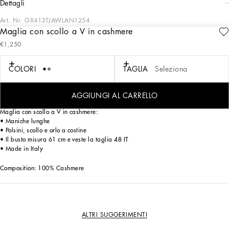
dettagli
Art. Nr.
GX413TJAWLAN1254
Maglia con scollo a V in cashmere
Il lusso declinato in chiave leisure prende forma nelle collezioni Dolce&Gabbana
€1,250
attraverso capi dai tessuti preziosi e dai dettagli unici adatti, all'uomo che si
vuole distinguere in ogni occasione.
COLORI
TAGLIA
Seleziona
Il lusso declinato in chiave leisure prende forma nelle collezioni Dolce&Gabbana
attraverso capi dai tessuti preziosi e dai dettagli unici adatti, all'uomo che si
vuole distinguere in ogni occasione.
AGGIUNGI AL CARRELLO
Maglia con scollo a V in cashmere:
• Maniche lunghe
• Polsini, scollo e orlo a costine
• Il busto misura 61 cm e veste la taglia 48 IT
• Made in Italy
Composition: 100% Cashmere
ALTRI SUGGERIMENTI