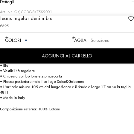
dettagli
Art. Nr.
GYJCCDG8KE5S9001
Jeans regular denim blu
La sicilianità, sartorialità, sensualità: sono le tre parole chiave che racchiudono il
€695
DNA i valori e i capisaldi che caratterizzano ogni creazione, la Sicilia in
particolare rappresenta le origini e il centro della visione. In questa collezione si
esalta visivamente l’identità ed il valore intrinseco e simbolico del logo e del
COLORI
TAGLIA
Seleziona
colore nero. Multitasche, layering e trasparenze per look sorprendentemente unici
nelle proporzioni e nell’attitudine. Il nero Sicilia diventa così nero City e Urbano.
AGGIUNGI AL CARRELLO
Jeans modello Regular cinque tasche realizzato in denim:
• Blu
• Vestibilità regolare
• Chiusura con bottone e zip nascosta
• Placca posteriore metallica logo Dolce&Gabbana
• L'articolo misura 105 cm dal lungo fianco e il fondo è largo 17 cm sulla taglia
48 IT
• Made in Italy
Composizione esterna: 100% Cotone