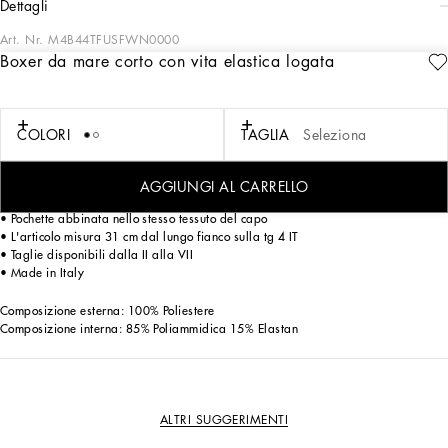
dettagli
Art. Nr.
M4B44TFUSFWN0000
Boxer da mare corto con vita elastica logata
La collezione mare è arricchita da nuovi dettagli che impreziosiscono i capi.
Boxer da mare corto in poliestere leggero:
La collezione mare è arricchita da nuovi dettagli che impreziosiscono i capi.
COLORI
TAGLIA
Seleziona
Boxer da mare corto in poliestere leggero:
• Vita elastica logo Dolce&Gabbana
• Tasche laterali e taschino posteriore con zip
AGGIUNGI AL CARRELLO
• Slip interno in tessuto morbido e confortevole
• Pochette abbinata nello stesso tessuto del capo
• L'articolo misura 31 cm dal lungo fianco sulla tg 4 IT
• Taglie disponibili dalla II alla VII
• Made in Italy
Composizione esterna: 100% Poliestere
Composizione interna: 85% Poliammidica 15% Elastan
ALTRI SUGGERIMENTI