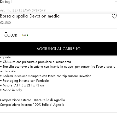
dettagli
Art. Nr.
BB7158AW43787679
Borsa a spalla Devotion media
La borsa media della linea Devotion è realizzata in nappa matelassé.
€2,500
Caratterizzata da doppia impuntura e dall'iconica fodera in stampa leo,
presenta l'esclusiva chiusura cuore gioiello con finitura oro vintage e tracolla
ispirata alla lavorazione dell'Alta Gioielleria.
COLORI
Borsa a spalla Devotion media in nappa matelassè:
• Marrone
AGGIUNGI AL CARRELLO
• Patta frontale con cuore gioiello logato realizzato in lega metallica con intarsi
in perle
• Chiusura con pulsante a pressione a scomparsa
• Tracolla scorrevole in catena con inserto in nappa, per consentire l'uso a spalla
o a tracolla
• Fodera in tessuto stampato con tasca con zip cursore Devotion
• Packaging in tema con l'articolo
• Misure: A14,5 x L21 x P3 cm
• Made in Italy
Composizione esterna: 100% Pelle di Agnello
Composizione interna: 100% Pelle di Agnello