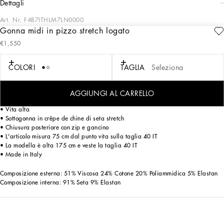
dettagli
Art. Nr.
F4B7ITHLM7LN0000
Gonna midi in pizzo stretch logato
Dolce&Gabbana crea un nuovo tema DNA, utilizzando il suo stile con un nuovo
€1,550
concetto di guardaroba ed eleganza quotidiana. Uno stile senza età,
contemporaneo e tradizionale allo stesso tempo. Il pizzo si rinnova diventando
stretch e arricchendosi del logo DG, donando ai capi uno statement di femminilità
COLORI
TAGLIA
Seleziona
e personalità.
AGGIUNGI AL CARRELLO
Gonna midi in pizzo stretch logato:
• Vita alta
• Sottogonna in crêpe de chine di seta stretch
• Chiusura posteriore con zip e gancino
• L'articolo misura 75 cm dal punto vita sulla taglia 40 IT
• La modella è alta 175 cm e veste la taglia 40 IT
• Made in Italy
Composizione esterna: 51% Viscosa 24% Cotone 20% Poliammidica 5% Elastan
Composizione interna: 91% Seta 9% Elastan