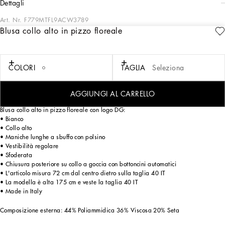
dettagli
Art. Nr.
F779MTFL9ACW3789
Blusa collo alto in pizzo floreale
La collezione Cammello rappresenta emozione, sensualità, ma anche equilibrio.
Questo colore dalla nuance neutra, calda e senza tempo si sovrappone
all'iconica stampa leopardata, creando una nuova femminilità rilassata e
avvolgente. Questo universo è creato con diverse sfumature che vanno dal
COLORI
TAGLIA
Seleziona
cammello alle calde tonalità dell'arancio, fino alle diverse sfumature delle
spezie. Una collezione espressione di uno stile urbano e casual perfetto nelle
diverse occasioni riconoscibile, unico e sofisticato.
AGGIUNGI AL CARRELLO
Blusa collo alto in pizzo floreale con logo DG:
• Bianco
• Collo alto
• Maniche lunghe a sbuffo con polsino
• Vestibilità regolare
• Sfoderata
• Chiusura posteriore su collo a goccia con bottoncini automatici
• L'articolo misura 72 cm dal centro dietro sulla taglia 40 IT
• La modella è alta 175 cm e veste la taglia 40 IT
• Made in Italy
Composizione esterna: 44% Poliammidica 36% Viscosa 20% Seta