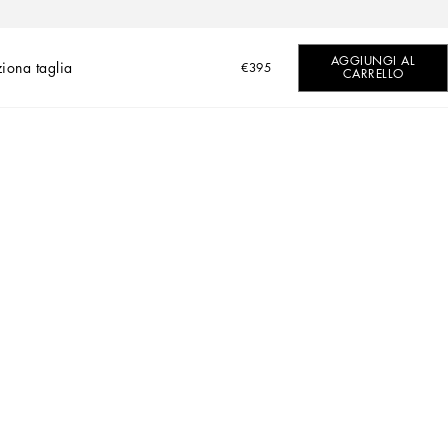
AGGIUNGI AL
ziona taglia
€395
CARRELLO