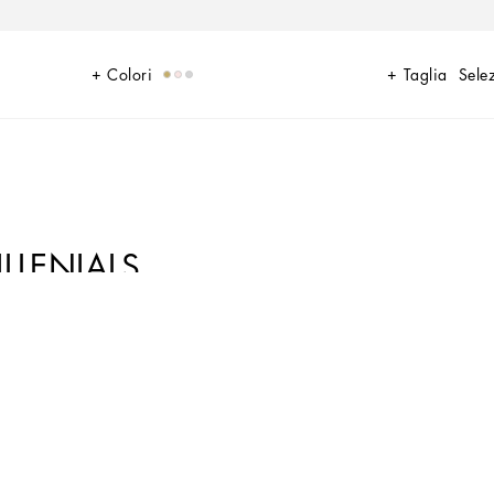
Colori
Taglia
Sele
ILLENIALS
fetti per ogni giorno. Materiali innovativi e dettagli esclusivi
on logo DG Millennials farà la felicità di grandi e piccine:
fetti per ogni giorno. Materiali innovativi e dettagli esclusivi
on logo DG Millennials farà la felicità di grandi e piccine: