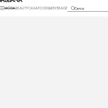
Moda
Bambino
Bambina (2-13 Anni)
Scarpe (27-40)
MODA
BEAUTY
CASA
FOOD&BEVERAGE
Cerca