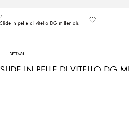
Slide in pelle di vitello DG millenials
DETTAGLI
SLIDE IN PELLE DI VITELLO DG M
Art. Nr.
D11032A54398M305
Dolce&Gabbana dà forma a un guardaroba senza tempo composto di pezzi iconici per
arricchiscono i capi e si confermano codici distintivi del brand. La slide in pelle c
Dolce&Gabbana dà forma a un guardaroba senza tempo composto di pezzi iconici per
arricchiscono i capi e si confermano codici distintivi del brand. La slide in pelle c
• Tomaia in pelle di vitello logo DG
• Sottopiede in pelle con brogue ed etichetta logata