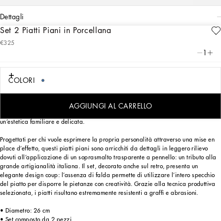
dettagli
Set 2 Piatti Piani in Porcellana
Art. Nr.
TC0S04TCA40UB008
€325
La purezza del bianco, l’intensità dell’azzurro: questo set composto da 2 piatti
1
piani in porcellana riflette il Blu Mediterraneo di Dolce&Gabbana conducendo la
mente in un viaggio sensoriale in cui profumi, suoni e sensazioni danno vita a
un’estetica familiare e delicata.
COLORI
La purezza del bianco, l’intensità dell’azzurro: questo set composto da 2 piatti
piani in porcellana riflette il Blu Mediterraneo di Dolce&Gabbana conducendo la
AGGIUNGI AL CARRELLO
mente in un viaggio sensoriale in cui profumi, suoni e sensazioni danno vita a
un’estetica familiare e delicata.
Progettati per chi vuole esprimere la propria personalità attraverso una mise en
place d’effetto, questi piatti piani sono arricchiti da dettagli in leggero rilievo
dovuti all’applicazione di un soprasmalto trasparente a pennello: un tributo alla
grande artigianalità italiana. Il set, decorato anche sul retro, presenta un
elegante design coup: l’assenza di falda permette di utilizzare l’intero specchio
del piatto per disporre le pietanze con creatività. Grazie alla tecnica produttiva
selezionata, i piatti risultano estremamente resistenti a graffi e abrasioni.
• Diametro: 26 cm
• Set composto da 2 pezzi