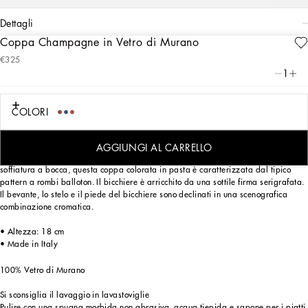
dettagli
Coppa Champagne in Vetro di Murano
Art. Nr.
TCB004TCA34UC003
€325
La coppa da champagne in vetro di Murano offre l’opportunità di realizzare una
1
mise en place d’effetto che rievoca gli stilemi del Carretto Siciliano: un elemento
del folklore di un luogo che, con le sue tradizioni, i mestieri d’arte, i paesaggi e i
colori unici, è da sempre al cuore dell’estetica di Dolce&Gabbana.
COLORI
AGGIUNGI AL CARRELLO
Realizzata secondo una delle più antiche tecniche di lavorazione del vetro, la
soffiatura a bocca, questa coppa colorata in pasta è caratterizzata dal tipico
pattern a rombi balloton. Il bicchiere è arricchito da una sottile firma serigrafata.
Il bevante, lo stelo e il piede del bicchiere sono declinati in una scenografica
combinazione cromatica.
• Altezza: 18 cm
• Made in Italy
100% Vetro di Murano
Si sconsiglia il lavaggio in lavastoviglie
Pulire con una spugna morbida non abrasiva, acqua tiepida e sapone per i piatti