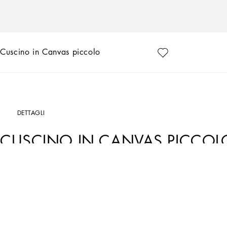
Cuscino in Canvas piccolo
DETTAGLI
CUSCINO IN CANVAS PICCOL
Art. Nr.
TCE001TCA97UC067
Il cuscino in canvas rievoca, nella sua stampa foulard d'archivio, il Carretto Sicili
mestieri d’arte, i paesaggi e i colori unici, è da sempre al cuore dell’estetica d
Il cuscino è rifinito da un bordo piatto che esalta la ricca imbottitura del complem