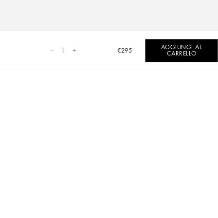
AGGIUNGI AL
1
€295
CARRELLO