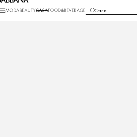
Casa
Living
Cuscini
Cuscini Piccoli
MODA
BEAUTY
CASA
FOOD&BEVERAGE
Cerca