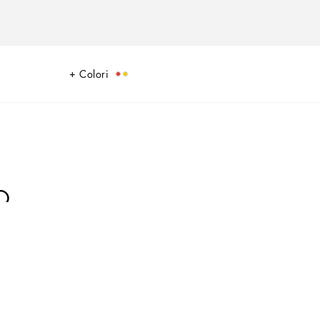
Colori
O
ano: un elemento del folklore di un luogo che, con le sue tradizioni, i
i Dolce&Gabbana.
ento d’arredo.