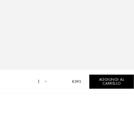
AGGIUNGI AL
1
€395
CARRELLO