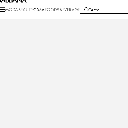
Casa
Bagno
Asciugamani
Set Asciugamani
MODA
BEAUTY
CASA
FOOD&BEVERAGE
Cerca