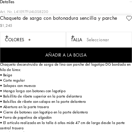
detalles
Art. Nr.
L41E97FU4L0S8230
Chaqueta de sarga con botonadura sencilla y parche
Pensada para los amantes de la aventura y del mar, la Colección Riviera Niño
$1,245
combina elegancia y dinamismo. Las rayas teñidas de azul mediterráneo
destacan sobre el lino, la tela y el algodón creando looks informales y
sofisticados a la vez, dignos de un perfecto marinero. Los trajes con raya
COLORES
TALLA
Seleccionar
diplomática aportan propuestas elegantes mientras que las prendas de denim
resultan perfectas para los momentos más informales. Camisetas con logotipo,
bermudas y sandalias cangrejeras completan los conjuntos de verano.
AÑADIR A LA BOLSA
Chaqueta deconstruida de sarga de lino con parche del logotipo DG bordado en
hilo de lúrex:
• Beige
• Corte regular
• Solapas con muesca
• Manga larga con botones con logotipo
• Bolsillito de ribete superior en la parte delantera
• Bolsillos de ribete con solapa en la parte delantera
• Abertura en la parte trasera
• Cierre de botones con logotipo en la parte delantera
• Forro de popelina de algodón
• El artículo realizado en la talla 6 años mide 47 cm de largo desde la parte
central trasera