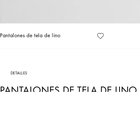
Pantalones de tela de lino
DETALLES
PANTALONES DE TELA DE LINO
Art. Nr.
GP114TFU4MCN0000
Italia y su belleza se reflejan en la Colección Hombre PV25. Trenzados de rafia y
italiana. La gama de colores va desde el Nero Sicilia hasta el beige y el burdeos
completan el estilismo: cinturones y mocasines con detalles acabados a mano y b
cocodrilo y el tote Adamo con su carácter versátil.