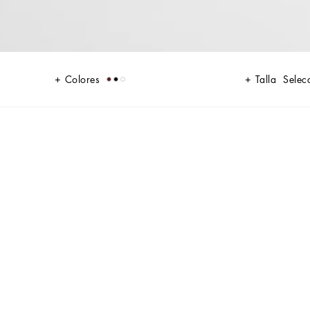
Colores
Talla
Selecc
 piel dan vida a chaquetas, polos y jerséis ensalzando la artesanía
, transmitiendo un sentido de elegancia eterna. Refinados accesorios
olsos de gran tamaño como el Sicily, el Marlene con estampado efecto