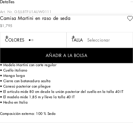
detalles
Art. Nr.
G5JL8TFU1AUW0111
Camisa Martini en raso de seda
En la temática «Sartoriale», la tradición sartorial de Dolce&Gabbana se
$1,795
reinterpreta en un lenguaje adecuado a las nuevas generaciones. Las líneas y los
diseños novedosos con detalles particulares, como las botonaduras ocultas de la
nueva chaqueta Sicilia, las solapas pronunciadas y las nuevas proporciones
COLORES
TALLA
Seleccionar
confieren modernidad al icónico estilo sartorial.
AÑADIR A LA BOLSA
Camisa confeccionada en raso de seda:
• Modelo Martini con corte regular
• Cuello italiano
• Manga larga
• Cierre con botonadura oculta
• Canesú posterior con pliegue
• El artículo mide 80 cm desde la unión posterior del cuello en la talla 40 IT
• El modelo mide 1,85 m y lleva la talla 40 IT
• Hecho en Italia
Composición externa: 100 % Seda