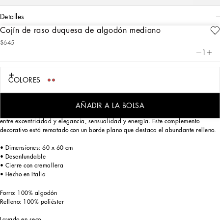
detalles
Cojín de raso duquesa de algodón mediano
Art. Nr.
TCE002TCA95UC087
$645
Personalizado con el estampado Leopardo, desde siempre una constante del
1
ADN de Dolce&Gabbana, el cojín de lona de espíritu clásico e incisivo refleja un
carácter fuerte y un encanto intemporal.
COLORES
El cojín reinterpreta un tema fular de archivo revistiéndose de un motivo figurativo
AÑADIR A LA BOLSA
enmarcado por un borde de color liso, en un juego de contrastes en equilibrio
entre excentricidad y elegancia, sensualidad y energía. Este complemento
decorativo está rematado con un borde plano que destaca el abundante relleno.
• Dimensiones: 60 x 60 cm
• Desenfundable
• Cierre con cremallera
• Hecho en Italia
Forro: 100% algodón
Relleno: 100% poliéster
Lavado en seco