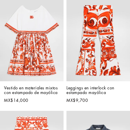
Vestido en materiales mixtos 
Leggings en interlock con 
con estampado de mayólica
estampado mayólica
MX$14,000
MX$9,700