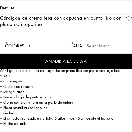
detalles
Cárdigan de cremallera con capucha en punto liso con
Art. Nr.
L4KW21JCVM4B6712
placa con logotipo
La colección DNA es una reinterpretación de nuestras prendas icónicas de estilo
atemporal con un diseño de líneas minimalistas y depuradas particular y único,
perfectas para llevar a diario con la máxima libertad de movimiento. Los
volúmenes contemporáneos, esenciales, extracómodos y ligeramente deportivos
COLORES
TALLA
Seleccionar
juegan con el Nero Sicilia. Se presta especial atención a los conceptos de
autenticidad e iconicidad, que se reflejan mediante la emblemática etiqueta con
la placa del logotipo.
AÑADIR A LA BOLSA
Cárdigan de cremallera con capucha en punto liso con placa con logotipo:
• Azul
• Corte regular
• Cuello con capucha
• Manga larga
• Puños y bajo de punto elástico
• Cierre con cremallera en la parte delantera
• Placa metálica con logotipo
• Sin forro
• El artículo realizado en la talla 6 años mide 45 cm desde el hombro
• Hecho en Italia