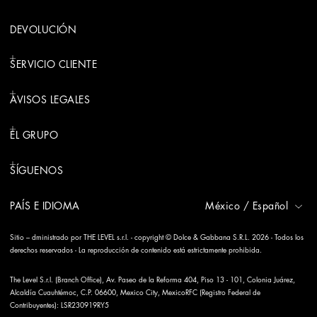
DEVOLUCIÓN
SERVICIO CLIENTE
AVISOS LEGALES
EL GRUPO
SÍGUENOS
PAÍS E IDIOMA
México
/
Español
Sitio – dministrado por THE LEVEL s.r.l. - copyright © Dolce & Gabbana S.R.L. 2026 - Todos los
derechos reservados - La reproducción de contenido está estrictamente prohibida.
The Level S.r.l. (Branch Office), Av. Paseo de la Reforma 404, Piso 13 - 101, Colonia Juárez,
Alcaldía Cuauhtémoc, C.P. 06600, Mexico City, MexicoRFC (Registro Federal de
Contribuyentes): LSR230919RY5