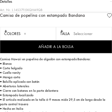
detalles
Art. Nr.
L14S37FI5KQHA9QB
Camisa de popelina con estampado Bandana
Un sofisticado encuentro entre el negro y el azul sirve de fondo a la Colección
DNA Niño, caracterizada por su estilo elegante. Prendas de carácter deportivo
se combinan de forma ideal con creaciones de corte clásico para dar vida a looks
versátiles. La sudadera DG pespunteada se combina con elegantes camisas
COLORES
TALLA
Seleccionar
blancas, los chándales de algodón entablan diálogo con las camisetas con el
emblema DG bordado, encarnando una elegancia de estilo informal. Las
sudaderas y los pantalones con estampado Bandana, junto a las zapatillas y a
AÑADIR A LA BOLSA
las sandalias, añaden un toque dinámico a los estilismos.
Camisa Hawaii en popelina de algodón con estampado Bandana:
• Blanco
• Corte holgado
• Cuello vanity
• Manga corta
• Bolsillo aplicado con botón
• Aberturas laterales
• Cierre con botones en la parte delantera
• Estampado localizado
• El artículo realizado en la talla 6-9 meses mide 29,5 cm de largo desde la
parte central trasera
• Hecho en Italia