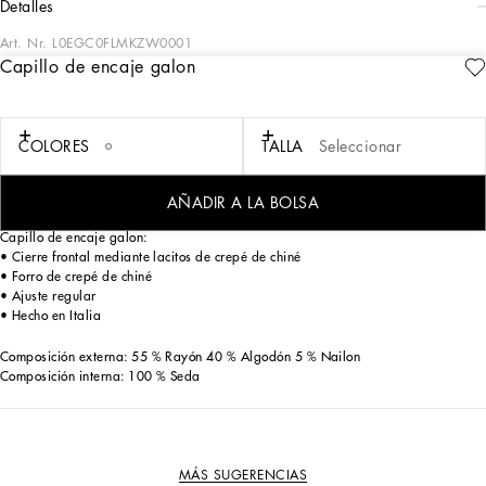
detalles
Art. Nr.
L0EGC0FLMKZW0001
Capillo de encaje galon
La excelencia es; desde siempre; la esencia de las colecciones de
Dolce&Gabbana; también para los recién nacidos. Dedicada a las ocasiones
inolvidables; esta colección vista a los neonatos con vestidos especiales y trajes
de ceremonia; así como accesorios para combinar: el detalle perfecto para
COLORES
TALLA
Seleccionar
completar el look.
AÑADIR A LA BOLSA
Capillo de encaje galon:
• Cierre frontal mediante lacitos de crepé de chiné
• Forro de crepé de chiné
• Ajuste regular
• Hecho en Italia
Composición externa: 55 % Rayón 40 % Algodón 5 % Nailon
Composición interna: 100 % Seda
MÁS SUGERENCIAS