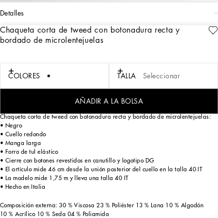
detalles
Chaqueta corta de tweed con botonadura recta y
Art. Nr.
F27CETHUMKNN0000
bordado de microlentejuelas
La Colección Black Sicily Mujer Dolce&Gabbana revela los códigos estilísticos
que distinguen a la marca y que encuentran sus raíces en la tradición italiana.
Las siluetas sensuales, realzadas con estampados florales y refinados corsés,
evocan una elegancia seductora y atrayente. El negro Sicilia tiñe encajes, rasos y
COLORES
TALLA
Seleccionar
terciopelos mientras que el denim, en distintos tonos azules, añade un toque
actual. Detalles como cruces bordadas, medallas y joyas, reflejan una elegancia
de un encanto eterno.
AÑADIR A LA BOLSA
Chaqueta corta de tweed con botonadura recta y bordado de microlentejuelas:
• Negro
• Cuello redondo
• Manga larga
• Forro de tul elástico
• Cierre con botones revestidos en canutillo y logotipo DG
• El artículo mide 46 cm desde la unión posterior del cuello en la talla 40 IT
• La modelo mide 1,75 m y lleva una talla 40 IT
• Hecho en Italia
Composición externa: 30 % Viscosa 23 % Poliéster 13 % Lana 10 % Algodón
10 % Acrílico 10 % Seda 04 % Poliamida