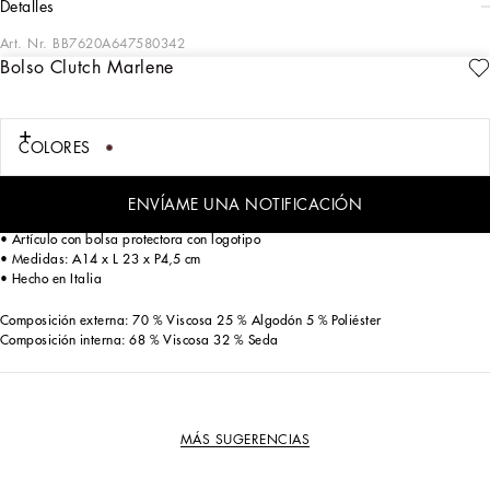
detalles
Art. Nr.
BB7620A647580342
Bolso Clutch Marlene
Atemporal e icónico, este bolso de la línea Marlene está realizado en terciopelo.
Adornado con una correa bandolera de cadena.
Bolso de hombro Marlene de terciopelo:
COLORES
• Burdeos
• Correa de cadena
• Cierre giratorio de metal galvanizado en plata
ENVÍAME UNA NOTIFICACIÓN
• Forro de raso y bolsillo plano
• Artículo con bolsa protectora con logotipo
• Medidas: A14 x L 23 x P4,5 cm
• Hecho en Italia
Composición externa: 70 % Viscosa 25 % Algodón 5 % Poliéster
Composición interna: 68 % Viscosa 32 % Seda
MÁS SUGERENCIAS