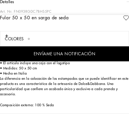
detalles
Art. Nr.
FN093RGDC7BHS5PC
Fular 50 x 50 en sarga de seda
Este fular en sarga de seda es un accesorio elegante y versátil, perfecto para
añadir un toque de color y estilo a tu look. El acabado realizado a mano de la
orilla y el estampado único hacen que cada pieza sea una auténtica obra
maestra de artesanía.
COLORES
Fular en sarga de seda:
• Multicolor
ENVÍAME UNA NOTIFICACIÓN
• Orilla realizada a mano en los 4 lados
• El artículo incluye una caja con el logotipo
• Medidas: 50 x 50 cm
• Hecho en Italia
La diferencia en la colocación de los estampados que se puede identificar en este
producto es una característica de la artesanía de Dolce&Gabbana. Una
particularidad que confiere un acabado único y exclusivo a cada prenda y
accesorio.
Composición externa: 100 % Seda