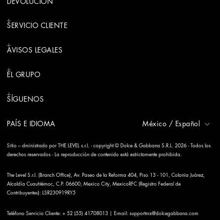
DEVOLUCIÓN
SERVICIO CLIENTE
AVISOS LEGALES
EL GRUPO
SÍGUENOS
PAÍS E IDIOMA
México
/
Español
Sitio – dministrado por THE LEVEL s.r.l. - copyright © Dolce & Gabbana S.R.L. 2026 - Todos los
derechos reservados - La reproducción de contenido está estrictamente prohibida.
The Level S.r.l. (Branch Office), Av. Paseo de la Reforma 404, Piso 13 - 101, Colonia Juárez,
Alcaldía Cuauhtémoc, C.P. 06600, Mexico City, MexicoRFC (Registro Federal de
Contribuyentes): LSR230919RY5
Teléfono Servicio Cliente: + 52 (55) 41708013 | E-mail:
supportmx@dolcegabbana.com