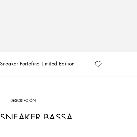
Sneaker Portofino Limited Edition
DESCRIPCIÓN
SNEAKER BASSA
Art. Nr.
CS1558B58468P218