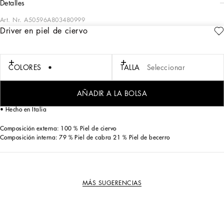
detalles
Art. Nr.
A50596A803480999
Driver en piel de ciervo
Básico y ligero, el nuevo mocasín de la línea DG Driver está realizado en suave
piel de ciervo y personalizado con la emblemática placa con el logotipo.
Driver en piel de ciervo con placa con logotipo:
COLORES
TALLA
Seleccionar
• Negro
• Plantilla en piel de becerro con etiqueta con logotipo
• Suela driver de goma con logotipo
AÑADIR A LA BOLSA
• Artículo con bolsa protectora con logotipo
• Hecho en Italia
Composición externa: 100 % Piel de ciervo
Composición interna: 79 % Piel de cabra 21 % Piel de becerro
MÁS SUGERENCIAS