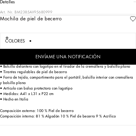
detalles
Art. Nr.
BM2385AV95680999
Mochila de piel de becerro
Los códigos icónicos de la marca se infunden en el logotipo. La mochila de la
línea Roma está realizada en suave piel de becerro y se distingue por la
plaquita metálica con el logotipo Dolce&Gabbana.
COLORES
Mochila Roma de piel de becerro:
• Negro
• Cierre superior con cremallera de doble tirador con logotipo
ENVÍAME UNA NOTIFICACIÓN
• Asa superior en piel de becerro
• Bolsillo delantero con logotipo en el tirador de la cremallera y bolsillo plano
• Tirantes regulables de piel de becerro
• Forro de tejido, compartimento para el portátil, bolsillo interior con cremallera
y bolsillo plano
• Artículo con bolsa protectora con logotipo
• Medidas: A41 x L31 x P22 cm
• Hecho en Italia
Composición externa: 100 % Piel de becerro
Composición interna: 81 % Algodón 10 % Piel de becerro 9 % Acrílico