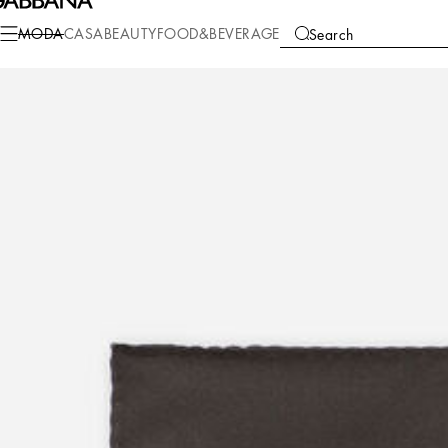
Moda
Hombre
Accesorios
Corbatas y Pañuelos
MODA
CASA
BEAUTY
FOOD&BEVERAGE
Search