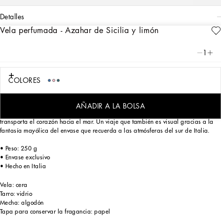
detalles
Vela perfumada - Azahar de Sicilia y limón
Art. Nr.
TCC159TCAG3UB021
Dolce&Gabbana Casa presenta una línea de velas perfumadas, auténticas
1
armonías aromáticas de gran calidad. De la frescura de los aromas cítricos a la
intensidad de los toques especiados, de la elegancia de las notas florales a la
vitalidad de las hierbas mediterráneas, cada vela nos guía en un viaje sensorial
COLORES
a través de recuerdos y sensaciones.
La esencia de azahar que se obtiene de la fragante flor del naranjo se une en
AÑADIR A LA BOLSA
esta vela con una nota penetrante de limón en una experiencia olfativa que
transporta el corazón hacia el mar. Un viaje que también es visual gracias a la
fantasía mayólica del envase que recuerda a las atmósferas del sur de Italia.
• Peso: 250 g
• Envase exclusivo
• Hecho en Italia
Vela: cera
Tarro: vidrio
Mecha: algodón
Tapa para conservar la fragancia: papel