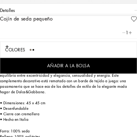
detalles
Cojín de seda pequeño
Art. Nr.
TCE001TCAF9UL003
Personalizado con el estampado Leopardo, desde siempre una constante del
1
ADN de Dolce&Gabbana, el cojín de sarga de seda de espíritu clásico e incisivo
refleja un carácter fuerte y un encanto intemporal.
COLORES
Realzado con un importante relleno, el cojín reinterpreta un tema fular de archivo
AÑADIR A LA BOLSA
enmarcándolo con un borde de color liso, para un juego de contrastes en
equilibrio entre excentricidad y elegancia, sensualidad y energía. Este
complemento decorativo está rematado con un borde de tejido a juego: una
pasamanería que se hace eco de los detalles de estilo de la elegante moda
hogar de Dolce&Gabbana.
• Dimensiones: 45 x 45 cm
• Desenfundable
• Cierre con cremallera
• Hecho en Italia
Forro: 100% seda
Relleno: 100% poliéster