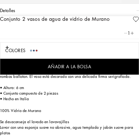
detalles
Conjunto 2 vasos de agua de vidrio de Murano
Art. Nr.
TCBS02TCA34UC022
Perfecto emblema de la excelencia artesanal y artística veneciana, este vaso de
1
chupito de vidrio de Murano realza la mesa con elegancia, combinando
versátilmente con las más sofisticadas «mise en place».
COLORES
Realizado siguiendo una de las más antiguas técnicas de fabricación del vidrio,
AÑADIR A LA BOLSA
el soplado a pulmón, el vaso está caracterizado por el tradicional motivo a
rombos balloton. El vaso está decorado con una delicada firma serigrafiada.
• Altura: 6 cm
• Conjunto compuesto de 2 piezas
• Hecho en Italia
100% Vidrio de Murano
Se desaconseja el lavado en lavavajillas
Lavar con una esponja suave no abrasiva, agua templada y jabón suave para
platos