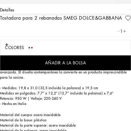
detalles
Tostadora para 2 rebanadas SMEG DOLCE&GABBANA
Art. Nr.
TCCE04TCAEEUC036
El diseño atrevido de Smeg se une a la creatividad inconfundible de
1
Dolce&Gabbana en la colección Carretto. Los colores alegres, inspirados en la
tradición siciliana, adornan esta línea de pequeños electrodomésticos, que te
invitan a descubrir los entornos cautivadores del Mediterráneo.
COLORES
La tostadora Smeg combina el estilo icónico de la década de 1950 con
tecnologías modernas para proporcionar un tueste consistente. Se integra
AÑADIR A LA BOLSA
perfectamente en cualquier cocina gracias al estilo retro y la funcionalidad
avanzada. El diseño contemporáneo la convierte en un producto imprescindible
para la cocina.
- Medidas: 19,8 x 31,0 (32,5 incluida la palanca) x 19,5 cm
Medidas en pulgadas: 7,7” x 12,2” (12,7” incluida la palanca) x 7,6”
Potencia: 950 W | Voltaje: 220-240 V
- Hecho en Italia
Material del cuerpo: acero inoxidable
Material de la base: plástico
Material de la parte superior: acero inoxidable
Material de la palanca: acero inoxidable