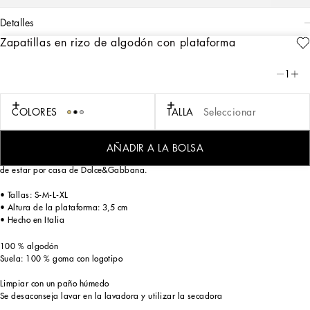
detalles
Zapatillas en rizo de algodón con plataforma
Art. Nr.
TCF011TCAGMU0054
Una declaración atrevida con líneas inconfundibles: el logotipo DG, una síntesis
1
perfecta de la historia y la identidad de la marca, es ahora el protagonista de
estas zapatillas con plataforma elegantes y adornadas con esmero.
COLORES
TALLA
Seleccionar
Realizadas en jacquard de rizo de algodón, estas zapatillas con plataforma se
caracterizan por una banda con cierre adhesivo que permite ajustar el ancho del
diseño en el cuello del pie para un confort superior. Un ribete de grogrén a juego
AÑADIR A LA BOLSA
recorre todo el modelo en un guiño a los detalles sofisticados de la refinada ropa
de estar por casa de Dolce&Gabbana.
• Tallas: S-M-L-XL
• Altura de la plataforma: 3,5 cm
• Hecho en Italia
100 % algodón
Suela: 100 % goma con logotipo
Limpiar con un paño húmedo
Se desaconseja lavar en la lavadora y utilizar la secadora