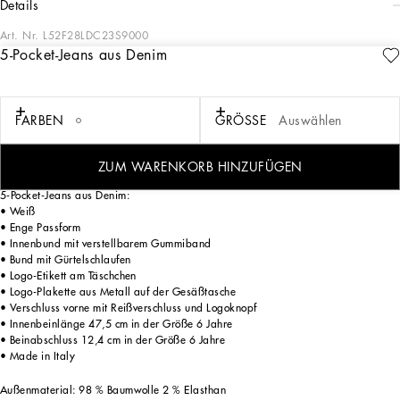
details
Art. Nr.
L52F28LDC23S9000
5-Pocket-Jeans aus Denim
Die Kollektion Flowering für Mädchen ist eine wahre Blumenpracht, die vor allem
aus gelben Rosen besteht und die Looks in zarte und feminine, idyllisch
anmutende Farben taucht, in einer glamourösen Neuinterpretation. Der Print lässt
uns in farbenfrohe Gärten eintauchen, in denen man gerne mit Freunden spielt.
FARBEN
GRÖSSE
Auswählen
Weiß, Zitronengelb, Pünktchen-Akzente und Blattgrün sorgen für ausdrucksstarke
und unverwechselbare Kleidungsstücke, bei denen ein Garden-Style im
Vordergrund steht, der sich durch Schneiderkunst und Einzigartigkeit auszeichnet.
ZUM WARENKORB HINZUFÜGEN
5-Pocket-Jeans aus Denim:
• Weiß
• Enge Passform
• Innenbund mit verstellbarem Gummiband
• Bund mit Gürtelschlaufen
• Logo-Etikett am Täschchen
• Logo-Plakette aus Metall auf der Gesäßtasche
• Verschluss vorne mit Reißverschluss und Logoknopf
• Innenbeinlänge 47,5 cm in der Größe 6 Jahre
• Beinabschluss 12,4 cm in der Größe 6 Jahre
• Made in Italy
Außenmaterial: 98 % Baumwolle 2 % Elasthan