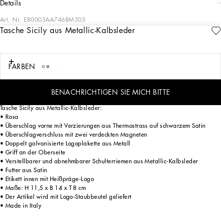
details
Art. Nr.
EB0003AA7468M305
Tasche Sicily aus Metallic-Kalbsleder
Die Kollektion Capri HW24/25 für Mädchen verströmt den Charme von Capri zur
Zeit der 60er-Jahre und seinem ikonischen Reinweiß, mit einer neuen
spielerischen Interpretation von Formen und Volumen. Oberteile und Kleider aus
Popeline, Shorts und Longuette-Röcke werden durch edle Details aus Lochspitze
FARBEN
veredelt, während Spitzendetails und Neuinterpretationen des Logos den
Sweatshirts und sportlichen T-Shirts besonderen Chic verleihen. Eine einzigartige
Garderobe, die den Mädchen eine neue, strahlende Eleganz schenkt.
BENACHRICHTIGEN SIE MICH BITTE
Tasche Sicily aus Metallic-Kalbsleder:
• Rosa
• Überschlag vorne mit Verzierungen aus Thermostrass auf schwarzem Satin
• Überschlagverschluss mit zwei verdeckten Magneten
• Doppelt galvanisierte Logoplakette aus Metall
• Griff an der Oberseite
• Verstellbarer und abnehmbarer Schulterriemen aus Metallic-Kalbsleder
• Futter aus Satin
• Etikett innen mit Heißpräge-Logo
• Maße: H 11,5 x B 14 x T 8 cm
• Der Artikel wird mit Logo-Staubbeutel geliefert
• Made in Italy