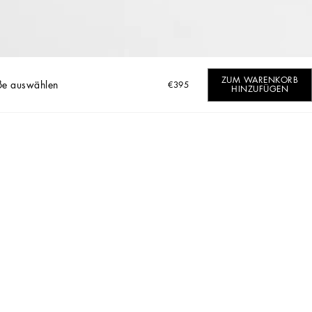
ZUM WARENKORB
ße auswählen
€395
HINZUFÜGEN