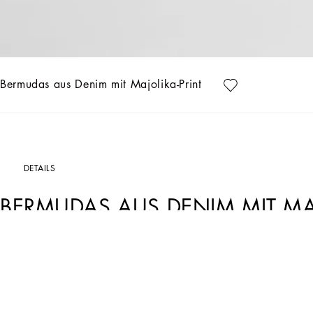
Bermudas aus Denim mit Majolika-Print
DETAILS
BERMUDAS AUS DENIM MIT MAJ
Art. Nr.
L43Q29LDD19HH5DQ
Diese Bermudas sind ein unverzichtbares Kleidungsstück für einen frischen und mo
einen originellen und stilvollen Look.
Bermudas aus Denim mit Majolika-Print: