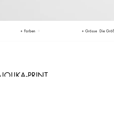
Farben
Grösse
Die Grö
OLIKA-PRINT
dischen Sommerlook. Das exklusive Design mit Majolika-Print sorgt für