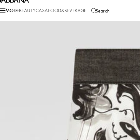
Mode
Kinder
Jungen (2-13 Jahre)
Hosen und Shorts
MODE
BEAUTY
CASA
FOOD&BEVERAGE
Search