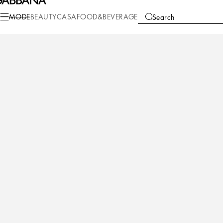
Mode
Kinder
Jungen (2-13 Jahre)
Accessoires
MODE
BEAUTY
CASA
FOOD&BEVERAGE
Search