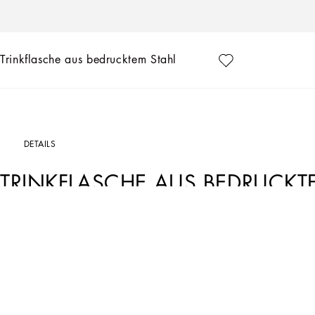
Trinkflasche aus bedrucktem Stahl
DETAILS
TRINKFLASCHE AUS BEDRUCKT
Art. Nr.
EP0097AQ97089690
Dolce&Gabbana entwirft eine zeitlose Garderobe mit kultigen Stücken, die sich per
erweisen sich einmal mehr als unverwechselbare Codes des Labels.
Trinkflasche aus bedrucktem Stahl mit DG-Logo:
• Schwarz
• Drehverschluss mit Griff