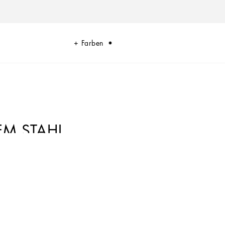
Farben
EM STAHL
fekt für jeden Tag eignen. Innovative Materialien und exklusive Details