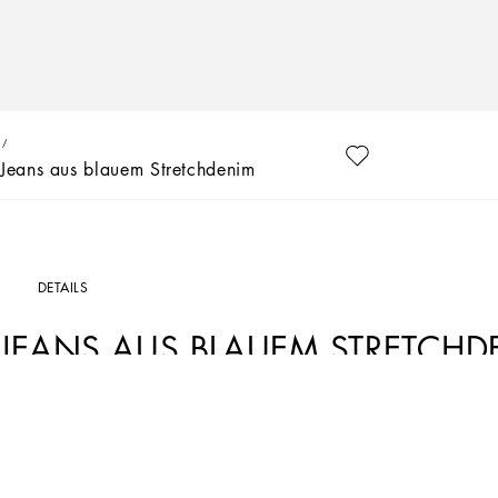
Jeans aus blauem Stretchdenim
DETAILS
JEANS AUS BLAUEM STRETCHD
Art. Nr.
L14P16LDB17B0665
Die Essential-Kollektion ist eine Mischung aus kultigen Stücken im zeitlosen De
DG-Logopatches kennzeichnen die Modelle im sportlich-schicken Look, die sich p