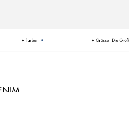
Farben
Grösse
Die Größ
ENIM
sign, ein Markenzeichen des Dolce&Gabbana-Stils. Leuchtende Farben und
erfekt eignen, um jeden Tag getragen zu werden.