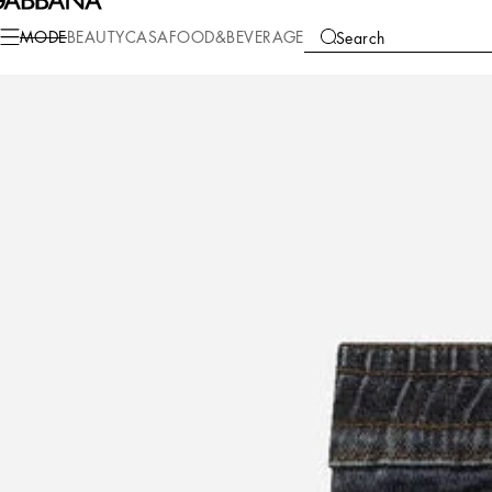
Mode
Kinder
Baby Boy (0-30 Monate)
Hosen und Shorts
MODE
BEAUTY
CASA
FOOD&BEVERAGE
Search