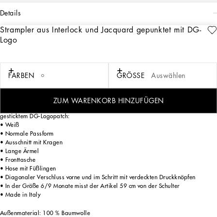
details
Strampler aus Interlock und Jacquard gepunktet mit DG-
Art. Nr.
L1JO8TG7N3GW0001
Logo
Die Kapselkollektion DG Loves Newborn ist für besondere Anlässe und
Geschenke gedacht und schmeichelt den Kleinsten mit der Eleganz von Total
White und der Feinheit zarter Pastelltöne. Die hochwertigen Strickwaren, die edle
Seidenduchesse und der Tragekomfort des Jerseys lassen exklusive Kreationen mit
FARBEN
GRÖSSE
Auswählen
raffinierten Details entstehen, die mit der DG-Logostickerei und exklusiven Prints
verziert sind.
ZUM WARENKORB HINZUFÜGEN
Strampler aus Baumwoll-Interlock mit gepunkteten Jacquard-Details und
gesticktem DG-Logopatch:
• Weiß
• Normale Passform
• Ausschnitt mit Kragen
• Lange Ärmel
• Fronttasche
• Hose mit Füßlingen
• Diagonaler Verschluss vorne und im Schritt mit verdeckten Druckknöpfen
• In der Größe 6/9 Monate misst der Artikel 59 cm von der Schulter
• Made in Italy
Außenmaterial: 100 % Baumwolle