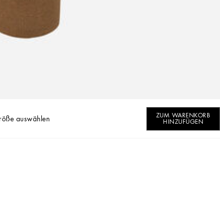
ZUM WARENKORB
röße auswählen
HINZUFÜGEN