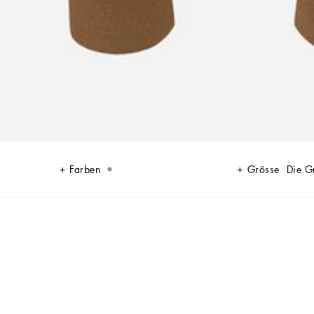
Farben
Grösse
Die G