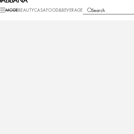
Mode
Herren
Kleidung
Hosen und Shorts
MODE
BEAUTY
CASA
FOOD&BEVERAGE
Search