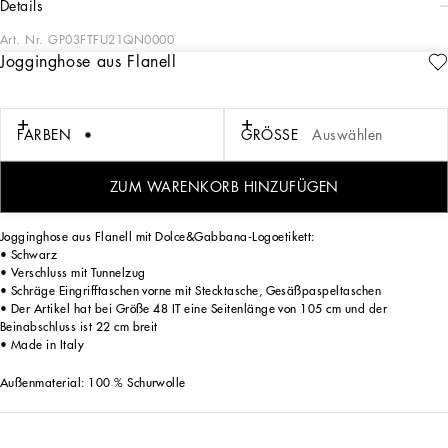
details
Art. Nr.
GP03FTFU21QN0000
Jogginghose aus Flanell
Das Thema „Sartoriale“ präsentiert die ikonische Tradition der italienischen
Schneiderkunst aus einem neuen Blickwinkel. Im Fokus stehen Linien, Silhouetten
und Details, verdeckte Knopfleisten, geometrische Revers und in ihren
Proportionen völlig veränderte Jacken. Die Erzählung ist eine Reise, auf der wir
FARBEN
GRÖSSE
Auswählen
eine neue Schneiderkunst mit perfekten Passformen und Liebe zum Detail
entdecken, die den Stil des Trägers durch kleine, aber wichtige Stilakzente zum
Ausdruck bringen will, welche jedem Kleidungsstück eine einzigartige Optik
ZUM WARENKORB HINZUFÜGEN
verleihen.
Jogginghose aus Flanell mit Dolce&Gabbana-Logoetikett:
• Schwarz
• Verschluss mit Tunnelzug
• Schräge Eingrifftaschen vorne mit Stecktasche, Gesäßpaspeltaschen
• Der Artikel hat bei Größe 48 IT eine Seitenlänge von 105 cm und der
Beinabschluss ist 22 cm breit
• Made in Italy
Außenmaterial: 100 % Schurwolle